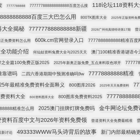
118论坛118资料
度
777777888888888888百度怎么搜
7777788888
888888888888百度三大巴怎么用
800TK图库大全
2025年正版资料免
料大全揭秘
777777888888888新疆
曾
2026广州传真猜特诗第17期
600k.cm官网登录入口
7777888888888精准
新门正免费资料怎么用
大全功能介绍
澳门100精准香港谜语今
何仙姑资料兔费大全与2025天天
之全篇100免费正版2025
77777
2025年新奥正版免费_五点来料双色球开
77778888888精准
精准靠谱吗
二四六香港期期中预测准确吗9w
025年最精准免费资料全面释义
77
800图库2026
2025年天天免费资料
777788888
免费资料大全
800图库免费资料2025
600资料图库大全
金牛网论坛免费
2025澳门挂牌灯牌免费吗
8888888精准怎么用
费资料百度中文与2026年资料免费领
曾道资料大全免费最精准
493333WWW马头诗背后的故事
新门内部最精确
最新讨论