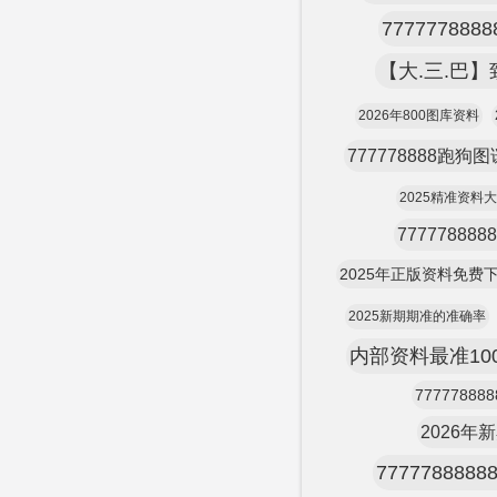
77777788
【大.三.巴】
2026年800图库资料
777778888跑狗
2025精准资料
777778888
2025年正版资料免费
2025新期期准的准确率
内部资料最准10
7777788
2026年
77777888