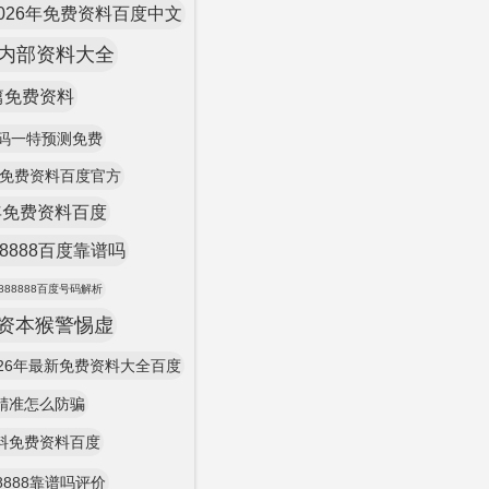
2026年免费资料百度中文
门内部资料大全
篇免费资料
码一特预测免费
天免费资料百度官方
6年免费资料百度
888888百度靠谱吗
88888888百度号码解析
费资本猴警惕虚
026年最新免费资料大全百度
88精准怎么防骗
资料免费资料百度
88888靠谱吗评价