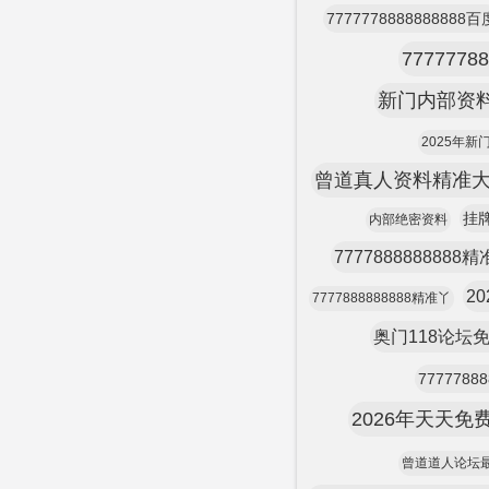
7777778888888888百
777777
新门内部资
2025年
曾道真人资料精准
挂牌
内部绝密资料
7777888888888
2
7777888888888精准丫
奥门118论坛
777778
2026年天天免
曾道道人论坛