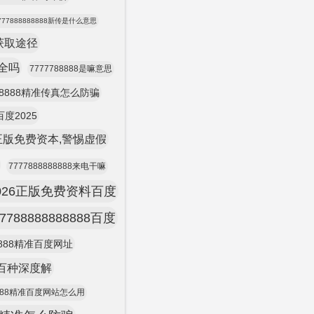
777888888888新传是什么意思
获取途径
安全吗
7777788888是嘛意思
778888精准传真怎么防骗
度2025
门正版免费资本,警惕虚假
7777888888888来电干嘛
026正版免费资料百度
77788888888888百度
88888精准百度网址
度百种深度解
88888精准百度网站怎么用