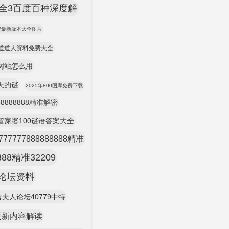
大全3百度百种深度解
费最新版本大全图片
道道人资料免费大全
百度网站怎么用
天的谜
2025年800图库免费下载
88888888精准解密
管家婆100谜语答案大全
777777888888888精准
8888精准32209
论坛资料
曾夫人论坛40779中特
更新内容解读