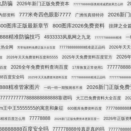
怎么防骗
2026年新门正版免费资本
7777788888新奥精准减肥效果怎么样
777米奇四色眼影7777
2026新
内部资料
广洲传真猜特诗
年800图库正版最新章节
800图库2026免费资料
挂牌之全
88888精准防骗技巧
4933333凤凰网之九龙
一
777777888888精准
火热全网
2026年天
777788888888精准是正品吗
芳草地资料免费正版大全百度
202
2025年天免费资料百度官方
2026年天天免费资料百度和5555
度
2026全年免费资料查询百度
7777788
88百度
17库恢复正常使用1
8888百度安全吗
2025年天天免费查询资料百度
77778888888精准正品吗
7777778888
88888精准管家图片
2026新门正版免
一码一特一期预测准不准
77777777777888888888888靠谱吗
大三巴免费资料大全百度
2
oom王中王5555555的寓意和象征
77778888
600图库免费资料百度
77778888
2026年正版
888精准百度怎么用
2026新门正版免费资本更新百度一
8888888888百度安全吗
777778888传真是真的吗
77777888