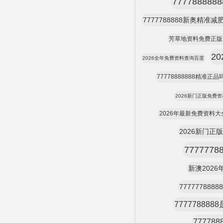
77778888
7777788888新奥精准
芳草地资料免费正版
2
2026全年免费资料查询百度
77778888888精准正品
2026新门正版免费
2026年最新免费资料大
2026新门
777777
新澳202
777777888
77777888
77778