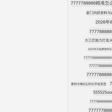
7777788888精准
新门内部资料与
2026
7777888
大三巴致力打造
2025年天免费资料百
77777888888888
777778888
77777888
奥特今晚9点30分开啥意思
555525
7777888888
7777778