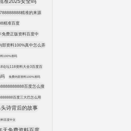
88精准2025安全吗
7788888888精准的来源
8888精准百度
5年免费正版资料百度中
内部资料100%真中怎么弄
料100%准吗
18论坛118资料大全3百度百
品吗
免费内部资料100%准吗
888888888888百度怎么搜
888888888百度三大巴怎么用
W马头诗背后的故事
费资料百度中文
5年天免费资料百度