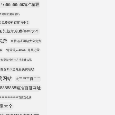
77788888888精准精疆
888精准防骗靠谱吗
天天免费资料百度与中文
026芳草地免费资料大全
免费
金牌谜语网站大全免费
曾道道人48449开奖记录
网
全年免费资料杳询方法是什么呢
准免费资料大全最新免费领取
百度网站
大三巴三肖二二
788888888精准百度网址
7888888888888百度怎么搜
图库大全