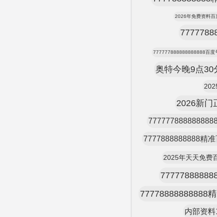
2026年免费资料百
777778
777777888888888888
奥特今晚9点3
20
2026新
7777778888888
7777888888888
2025年天天免费
7777788888
7777888888888
内部资料