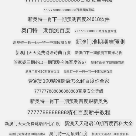
777777888888888888百度风险高吗
新奥特一肖下一期预测百度24618软件
奥门特一期预测百度
7777788888888精准百度网址
新澳门准期期准预测
新奥特一肖一码一特一中期预测百度
新澳门天天免费谜语诗曲百度
新澳门下一期预测百度潍坊鲁
管家婆三期必出一期预测今晚百度管67
新澳门特肖下期预测百度
新澳门精准10期谜语百度
新奥特一肖一码一特一中期预测百度
管家婆100精准谜语怎么解百度你全家
777777888888888888百度安全等级
新奥特一肖下一期预测百度跟新奥免
7777788888888精准百度新手教程
新澳天天谜语10期百度百科大全
新澳门天天免费谜语四七百度
奥门特一期预测百度
新澳门免费谜语10期百度4
新澳天天谜语10期百度百科