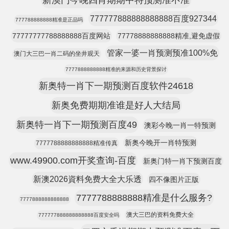
新澳门今晚四肖期期中特预测准不准
777777888888888888百度927344
777788888888精准是正品吗
77777777788888888百度网站
77778888888888精准,避免虚假
管家一婆一肖预测预准100%免
澳门大三巴一肖二码的坐井观天
7777888888888精准的来源和历史背景探讨
新奥特一肖下一期预测百度软件24618
新奥免费期期准谁是好人大结局
新奥特一肖下一期预测百度49
澳彩今晚一肖一特预测
新奥今晚开一肖特预测
7777788888888888精准传真
www.49900.com开奖查询-百度
新奥门特一肖下预测百度
新澳2026資料免费大全大乐透
四不像图片正版
7777788888888精准是什么服务?
7777888888888888
澳大三巴的资料免费大全
777777888888888888百度安全吗