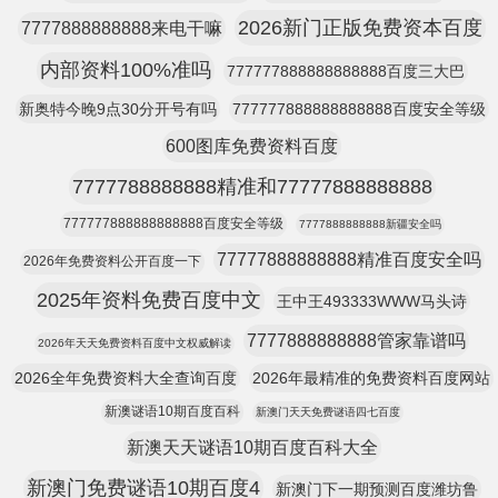
2026新门正版免费资本百度
7777888888888来电干嘛
内部资料100%准吗
777777888888888888百度三大巴
新奥特今晚9点30分开号有吗
777777888888888888百度安全等级
600图库免费资料百度
7777788888888精准和77777888888888
777777888888888888百度安全等级
7777888888888新疆安全吗
77777888888888精准百度安全吗
2026年免费资料公开百度一下
2025年资料免费百度中文
王中王493333WWW马头诗
7777888888888管家靠谱吗
2026年天天免费资料百度中文权威解读
2026全年免费资料大全查询百度
2026年最精准的免费资料百度网站
新澳谜语10期百度百科
新澳门天天免费谜语四七百度
新澳天天谜语10期百度百科大全
新澳门免费谜语10期百度4
新澳门下一期预测百度潍坊鲁