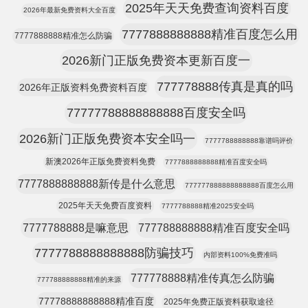
2025年天天免费查询资料百度
2026年最新免费资料大全百度
7777888888888精准百度怎么用
7777888888精准怎么防骗
2026新门正版免费资本更新百度一
777778888传真是真的吗
2026年正版资料免费资料百度
77777788888888888百度安全吗
2026新门正版免费资本安全吗一
7777788888888靠谱吗评价
新澳2026年正版免费资料免费
7777888888888精准百度安全吗
7777888888888新传是什么意思
777777888888888888百度怎么用
2025年天天免费百度资料
7777788888精准2025安全吗
7777788888是嘛意思
777788888888精准百度安全吗
7777788888888888防骗技巧
内部资料100%免费准吗
777778888精准传真怎么防骗
777788888888精准的来源
77778888888888精准百度
2025年免费正版资料获取途径