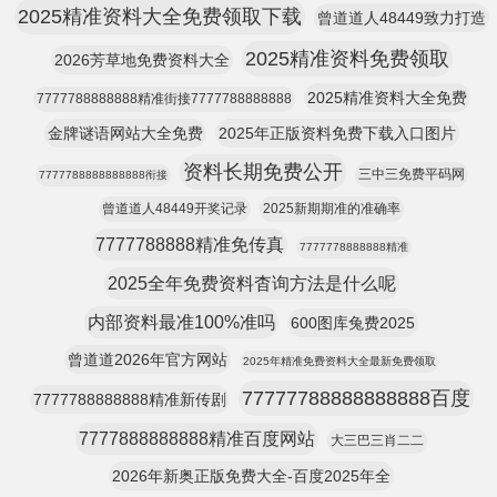
2025精准资料大全免费领取下载
曾道道人48449致力打造
2025精准资料免费领取
2026芳草地免费资料大全
2025精准资料大全免费
7777788888888精准街接7777788888888
金牌谜语网站大全免费
2025年正版资料免费下载入口图片
资料长期免费公开
三中三免费平码网
7777788888888888衔接
曾道道人48449开奖记录
2025新期期准的准确率
7777788888精准免传真
7777778888888精准
2025全年免费资料杳询方法是什么呢
内部资料最准100%准吗
600图库兔费2025
曾道道2026年官方网站
2025年精准免费资料大全最新免费领取
77777788888888888百度
7777788888888精准新传剧
7777888888888精准百度网站
大三巴三肖二二
2026年新奥正版免费大全-百度2025年全