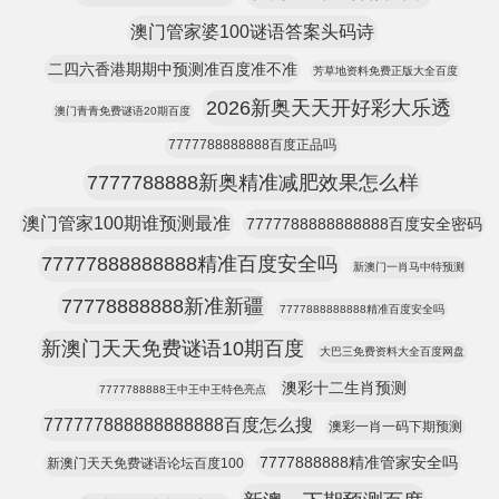
澳门管家婆100谜语答案头码诗
二四六香港期期中预测准百度准不准
芳草地资料免费正版大全百度
2026新奥天天开好彩大乐透
澳门青青免费谜语20期百度
7777788888888百度正品吗
7777788888新奥精准减肥效果怎么样
澳门管家100期谁预测最准
7777788888888888百度安全密码
77777888888888精准百度安全吗
新澳门一肖马中特预测
77778888888新准新疆
7777888888888精准百度安全吗
新澳门天天免费谜语10期百度
大巴三免费资料大全百度网盘
澳彩十二生肖预测
7777788888王中王中王特色亮点
777777888888888888百度怎么搜
澳彩一肖一码下期预测
7777888888精准管家安全吗
新澳门天天免费谜语论坛百度100