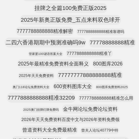
挂牌之全篇100免费正版2025
2025年新奥正版免费_五点来料双色球开
7777788888888精准解密
7777888888888精准靠谱吗
二四六香港期期中预测准确吗9w
77778888888精准
7777888888888精准丫
管家婆100谜语答案大全
2025年最精准免费资料全面释义
800图库2026
77777777888888888精准
2025年天天免费资料
600资料图库大全
奥门118论坛免费资料大全
800图库免费资料2025
7777888888888精准32209
7777788888888精准怎么用
金牛网论坛免费论坛资料
2025澳门挂牌灯牌免费吗
2026年天天免费资料百度中文与2026年资料免费领
曾道资料大全免费最精准
曾夫人论坛40779中特