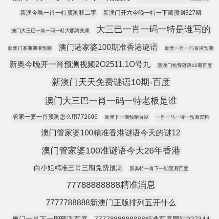
新澳今晚一肖一特预测和二字
新澳门开六今晚一特一下期预测327期
大三巴一肖一码一特是谁写的
澳门大三巴一肖一码一特大鹏湾美康
澳门港家婆100期准香港谜语
新澳门准期期准预测
新奥一肖一码百度预测
新奥今晚开一肖预测视频2O2511,1O号九
新澳门免费谜语10期百度
新澳门天天免费谜语10期-百度
澳门大三巴一肖一码一特老板是谁
管家一婆一肖预测怎么用772606
新澳下一期预测百度
一肖一马一特一预测资料
澳门管家婆100精准香港谜语今天的谜12
澳门管家婆100准谜语今天26年香港
白小姐精准三肖三期免费预测
新奥特一肖下一期预测百度
77788888888精准消息
7777788888新澳门正版排列五开什么