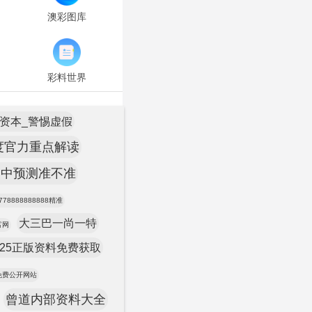
澳彩图库
彩料世界
费资本_警惕虚假
度官力重点解读
一中预测准不准
778888888888精准
大三巴一尚一特
富网
025正版资料免费获取
免费公开网站
曾道内部资料大全