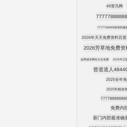
49资汛网
777778888
7777788888精准防
2026年天天免费资料百
2026芳草地免费
金牌谜语网站大全免费
2025年
曾道道人484
2025全
2025年精
777788888
免费内部
新门内部最准确