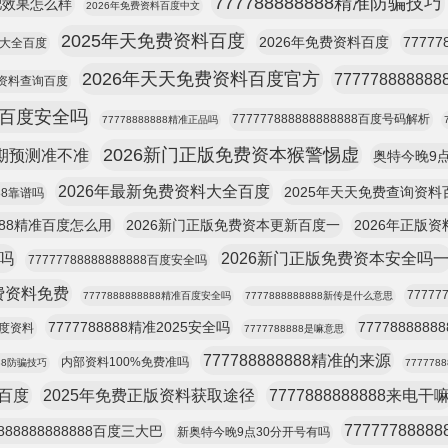
777788888888精准防骗技巧
减肥效果怎么样
2026年免费资料百度中文
2025年天免费资料百度
2026年免费资料百度
77777
大全百度
2026年天天免费资料百度官方
7777788888
费资料查询百度
888百度安全吗
777777888888888888百度号码解析
77778888888精准正品吗
2026新门正版免费资本猴警惕虚
期预测准不准
奥特今晚9
2026年最新免费资料大全百度
2025年天天免费查询资料
888靠谱吗
88888精准百度怎么用
2026新门正版免费资本更新百度一
2026年正版
的吗
2026新门正版免费资本安全吗
77777788888888888百度安全吗
费资料免费
77777
7777888888888精准百度安全吗
7777888888888新传是什么意思
7777788888精准2025安全吗
77778888
百度资料
7777788888是嘛意思
777788888888精准的来源
内部资料100%免费准吗
888防骗技巧
77777
准百度
2025年免费正版资料获取途径
7777888888888来电干
777777888
7888888888888百度三大巴
新奥特今晚9点30分开号有吗