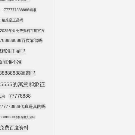
777777888888精准
888精准是正品吗
2025年天免费资料百度官方
7788888888百度靠谱吗
888精准正品吗
预测准不准
888888888靠谱吗
555555的寓意和象征
77778888
么用
777778888传真是真的吗
888888888精准百度安全吗
天免费百度资料