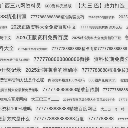
广西三八网资料员
【大.三.巴】致力打造_
600资料完整版
8888精准精疆
7777888888888精准防骗技巧
20
2026年800图库资料
2026正版资料大全免费百度中文
777778888跑狗图谜怎么玩
骗靠谱吗
2026正版资料免费百度
度与中文
2025精准资料大全免费领取下载
资料大全
7777788888888精准街接7777788888888
2025精准资料免费领取
7777788888888888衔接
资料长期免费
正版资料免费下载入口图片
49开奖记录
2025新期期准的准确率
7777788888精准免传
年免费资料杳询方法是什么呢
内部资料最准100%准吗
600图库兔费2025
曾道道
7777788888888精准新传剧
7777778888
准免费资料大全最新免费领取
8888精准百度网站
大三巴三肖二二
2026年新奥正版免费大全-百度2025年全
7777
资料100%准吗
7777788888888精准百度网址
大三巴一肖一特一
更新方式是什么
7777778888888888百度
7777788888
77777