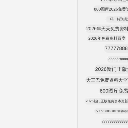
800图库2026免费
一码一特预测
2026年天天免费资
2026年免费资料百度
777778
77777788
2026新门正
大三巴免费资料大全
600图库免
2026新门正版免费资本更
7777788888888靠谱吗
7777888888