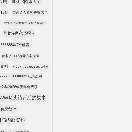
怎么用
800TK图库大全
17期
曾道道人资料免费大全
曾道真人资料精准大全功能介绍
内部绝密资料
788888888精准解密
管家婆100谜语答案大全
费资料
77777777888888888精准
777788888888精准怎么用
中文与2026年资料免费领
3WWW马头诗背后的故事
版免费资本
料与内部资料
年800图库正版最新章节