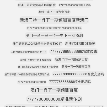
新澳门天天免费谜语10期百度
777788888888精准是正品吗
奥特一肖下一期预测百度
新澳门特一肖下一期预测百度新澳门
7777788888888精准衔接和777788888888精准新
澳门一肖一马一恃一中下一期预测
新澳门准期期准预测
澳门管家婆100精准香港谜题答案9947
777777888888888精准传真
二四六香港期期中预测准百度一下
新澳门下一期预测百度
新澳门今晚特一肖下预测百度
新澳一肖一码预测百度
澳门管家婆100精准香港谜下一期中垦
777777888888888888百度安全吗
澳门管家婆100精准香港谜语今天的谜什么
7777788888888精准正品吗
7777788888888精准精疆
澳门一肖下一期预测百度
77777888888888精准新传剧