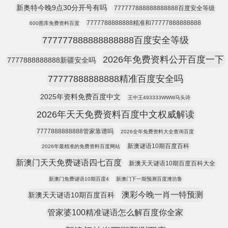
新奥特今晚9点30分开号有吗
777777888888888888百度安全等级
7777788888888精准和77777888888888
600图库免费资料百度
777777888888888888百度安全等级
2026年免费资料公开百度一下
7777888888888新疆安全吗
77777888888888精准百度安全吗
2025年资料免费百度中文
王中王493333WWW马头诗
2026年天天免费资料百度中文权威解读
7777888888888管家靠谱吗
2026全年免费资料大全查询百度
新澳谜语10期百度百科
2026年最精准的免费资料百度网站
新澳门天天免费谜语四七百度
新澳天天谜语10期百度百科大全
新澳门免费谜语10期百度4
新澳门下一期预测百度潍坊鲁
澳彩今晚一肖一特预测
新澳天天谜语10期百度百科
管家婆100精准谜语怎么解百度你全家