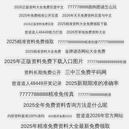
777778888跑狗图谜怎么玩
2026正版资料大全免费百度中文
2025年免费精准公开百度
2026年天天免费资料百度与中文
2025精准资料大全免费领取下载
2026正版资料免费百度
曾道道人48449致力打造
2026芳草地免费资料大全
2025精准资料免费领取
7777788888888精准街接7777788888888
金牌谜语网站大全免费
2025精准资料大全免费
2025年正版资料免费下载入口图片
7777788888888888衔接
三中三免费平码网
资料长期免费公开
2025新期期准的准确率
曾道道人48449开奖记录
7777788888精准免传真
7777778888888精准
2025全年免费资料杳询方法是什么呢
曾道道2026年官方网站
内部资料最准100%准吗
600图库兔费2025
2025年精准免费资料大全最新免费领取