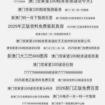
澳门管家婆100精准香港谜语今天1
77778888
澳门管家100期谁预测最准
澳门一肖一码一恃预测
新澳门特一肖下预测百度
澳门管家婆100精准谜语今天的谜诸葛
2025年正版资料免费最新真假
2025澳门正版免费资本车真相
新澳今晚开一肖一特预测和神算子
澳门管家婆100精准香港谜好天天徐州科技有限公司
澳管家婆100精准谜语82期
2025新澳门免费挂牌真假
澳门大三巴一肖一码
新澳门大三巴600图库
澳门管家婆100精准谜底答案
澳门管家婆100谜语往期
7777788888888精准和7777888888888
2025新澳正版资科免费百度
澳门精准资料10期谜语百度
2026新门正版免费百度
澳门管家婆100谜语答案头码诗
澳门今晚开一肖一特一中预测
新澳门天天免费谜语10期-百度免费版
777788888888精准衡接
澳门管家下一期预测结果中山峻