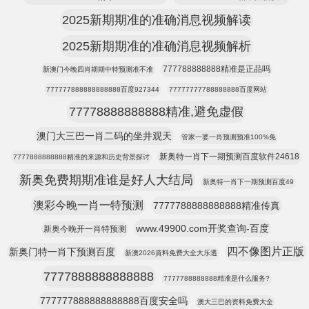
2025新期期准的准确消息视频解读
2025新期期准的准确消息视频解析
777788888888精准是正品吗
新澳门今晚四肖期期中特预测准不准
777777888888888888百度927344
77777777788888888百度网站
77778888888888精准,避免虚假
澳门大三巴一肖二码的坐井观天
管家一婆一肖预测预准100%免
新奥特一肖下一期预测百度软件24618
7777888888888精准的来源和历史背景探讨
新奥免费期期准谁是好人大结局
新奥特一肖下一期预测百度49
澳彩今晚一肖一特预测
7777788888888888精准传真
www.49900.com开奖查询-百度
新奥今晚开一肖特预测
四不像图片正版
新奥门特一肖下预测百度
新澳2026資料免费大全大乐透
7777888888888888
7777788888888精准是什么服务?
777777888888888888百度安全吗
澳大三巴的资料免费大全