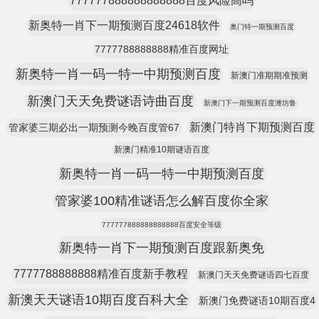
777777888888888888百度风险高吗
新奥特一肖下一期预测百度24618软件
奥门特一期预测百度
7777788888888精准百度网址
新奥特一肖一码一特一中期预测百度
新澳门准期期准预测
新澳门天天免费谜语诗曲百度
新澳门下一期预测百度潍坊鲁
新澳门特肖下期预测百度
管家婆三期必出一期预测今晚百度管67
新澳门精准10期谜语百度
新奥特一肖一码一特一中期预测百度
管家婆100精准谜语怎么解百度你全家
777777888888888888百度安全等级
新奥特一肖下一期预测百度跟新奥免
7777788888888精准百度新手教程
新澳门天天免费谜语四七百度
新澳天天谜语10期百度百科大全
新澳门免费谜语10期百度4