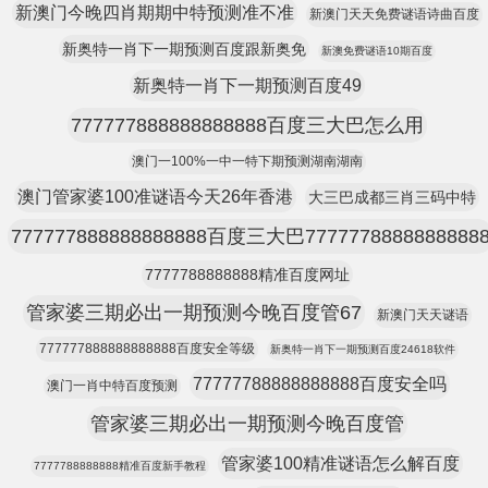
新澳门今晚四肖期期中特预测准不准
新澳门天天免费谜语诗曲百度
新奥特一肖下一期预测百度跟新奥免
新澳免费谜语10期百度
新奥特一肖下一期预测百度49
777777888888888888百度三大巴怎么用
澳门一100%一中一特下期预测湖南湖南
澳门管家婆100准谜语今天26年香港
大三巴成都三肖三码中特
777777888888888888百度三大巴7777778888888888
7777788888888精准百度网址
管家婆三期必出一期预测今晚百度管67
新澳门天天谜语
777777888888888888百度安全等级
新奥特一肖下一期预测百度24618软件
77777788888888888百度安全吗
澳门一肖中特百度预测
管家婆三期必出一期预测今晚百度管
管家婆100精准谜语怎么解百度
7777788888888精准百度新手教程