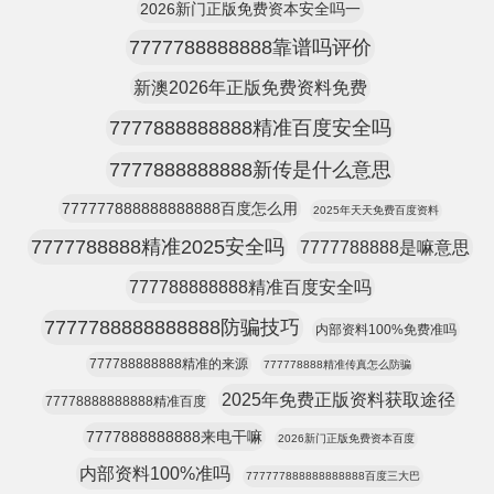
2026新门正版免费资本安全吗一
7777788888888靠谱吗评价
新澳2026年正版免费资料免费
7777888888888精准百度安全吗
7777888888888新传是什么意思
777777888888888888百度怎么用
2025年天天免费百度资料
7777788888精准2025安全吗
7777788888是嘛意思
777788888888精准百度安全吗
7777788888888888防骗技巧
内部资料100%免费准吗
777788888888精准的来源
777778888精准传真怎么防骗
2025年免费正版资料获取途径
77778888888888精准百度
7777888888888来电干嘛
2026新门正版免费资本百度
内部资料100%准吗
777777888888888888百度三大巴