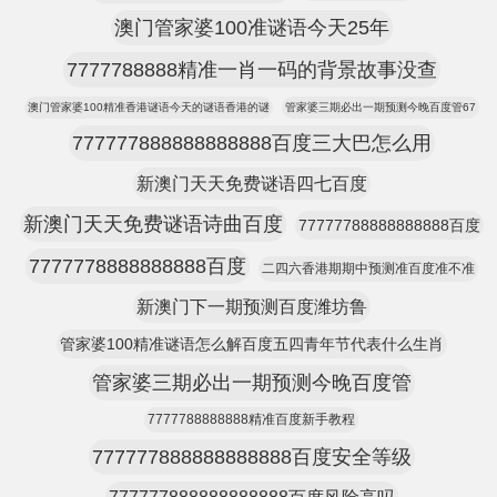
澳门管家婆100准谜语今天25年
7777788888精准一肖一码的背景故事没查
澳门管家婆100精准香港谜语今天的谜语香港的谜
管家婆三期必出一期预测今晚百度管67
777777888888888888百度三大巴怎么用
新澳门天天免费谜语四七百度
新澳门天天免费谜语诗曲百度
77777788888888888百度
7777778888888888百度
二四六香港期期中预测准百度准不准
新澳门下一期预测百度潍坊鲁
管家婆100精准谜语怎么解百度五四青年节代表什么生肖
管家婆三期必出一期预测今晚百度管
7777788888888精准百度新手教程
777777888888888888百度安全等级