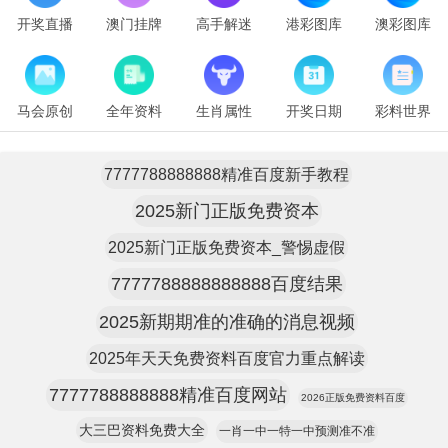
开奖直播
澳门挂牌
高手解迷
港彩图库
澳彩图库
马会原创
全年资料
生肖属性
开奖日期
彩料世界
7777788888888精准百度新手教程
2025新门正版免费资本
2025新门正版免费资本_警惕虚假
7777788888888888百度结果
2025新期期准的准确的消息视频
2025年天天免费资料百度官力重点解读
7777788888888精准百度网站
2026正版免费资料百度
大三巴资料免费大全
一肖一中一特一中预测准不准