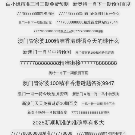
白小姐精准三肖三期免费预测
新奥特一肖下一期预测百度
77788888888精准消息
7777788888新澳门正版排列五开什么
7777888888888精准百度网站927344
奥门一肖下一期预测百度
7777888888888精准是正品吗777788888888精准
澳门管家婆100精准香港谜语今天的谜什么
新澳门一肖马中特预测
澳门管家婆100精准香港谜语
7777788888888精准街接777778888888
奥特一肖下一期预测百度
澳门管家婆100精准香港谜题答案9947
澳门一肖一特今晚预测资料
新澳门今晚一肖一马中特预测
新澳门天天免费谜语10期百度
一码一特一期预测准不准
新奥今晚特一肖预测百度
7777788888888888靠谱吗
2025新期期准的准确率有多大
7777788888888精准777778888
7777888888888精准防骗技巧