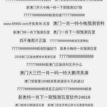
新澳门开六今晚一特一下期预测327期
7777788888888精准街接777778888888
澳门一肖一特今晚预测资料
www.49900.com开奖查询-百度
奥门一肖下一期预测百度
新澳门特一肖下预测百度
四不像图片正版
7777788888888精准百度网站
7777888888888精准防骗技巧
新奥今晚特一肖预测百度
7777888888888888
2026新门正版免费资本更新百度
7777788888新澳门正版排列五开什么
澳门大三巴一肖一码一特大鹏湾美康
澳门管家婆100精准香港谜语今天的谜12
7777888888888精准是正品吗777788888888精准
新奥特一肖下一期预测百度软件24618
澳门精准10期谜语百度
新澳门历史开奖记录大乐透查询表双