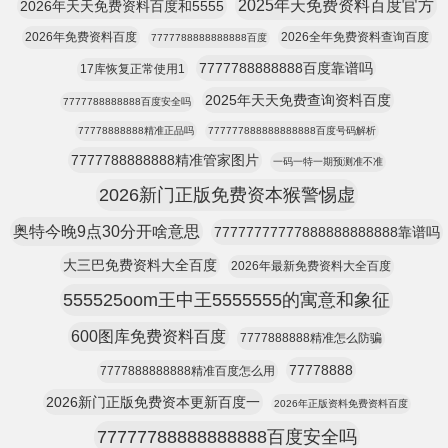
2025年天免费资料百度官方
2026年天天免费资料百度和5555
2026年免费资料百度
2026全年免费资料查询百度
7777788888888888百度
7777788888888百度靠谱吗
17库恢复正常使用1
2025年天天免费查询资料百度
7777788888888百度安全吗
77778888888精准正品吗
777777888888888888百度号码解析
7777788888888精准管家图片
一码一特一期预测准不准
2026新门正版免费资本猴警惕虚
奥特今晚9点30分开啥意思
77777777777888888888888靠谱吗
大三巴免费资料大全百度
2026年最新免费资料大全百度
555525oom王中王5555555的寓意和象征
600图库免费资料百度
7777888888精准怎么防骗
77778888
7777888888888精准百度怎么用
2026新门正版免费资本更新百度一
2026年正版资料免费资料百度
77777788888888888百度安全吗