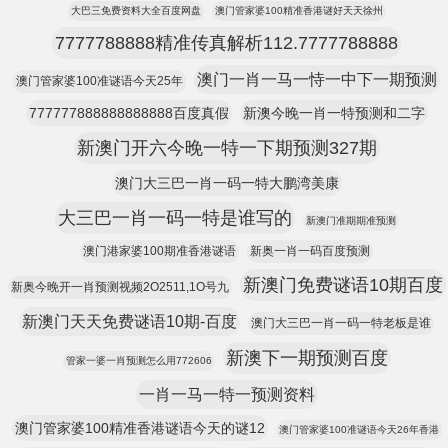
大巴三免费资料大全百度网盘
澳门管家婆100精准香港谜好天天徐州
7777788888精准传真解析112.7777788888
澳门一肖一马一恃一中下一期预测
澳门管家婆100准谜语今天25年
777777888888888888百度真假
新澳今晚一肖一特预测和二字
新澳门开六今晚一特一下期预测327期
澳门大三巴一肖一码一特大鹏湾美康
大三巴一肖一码一特是谁写的
新澳门准期期准预测
澳门港家婆100期准香港谜语
新奥一肖一码百度预测
新澳门免费谜语10期百度
新奥今晚开一肖预测视频2O2511,1O号九
新澳门天天免费谜语10期-百度
澳门大三巴一肖一码一特老板是谁
新澳下一期预测百度
管家一婆一肖预测怎么用772606
一肖一马一特一预测资料
澳门管家婆100精准香港谜语今天的谜12
澳门管家婆100准谜语今天26年香港