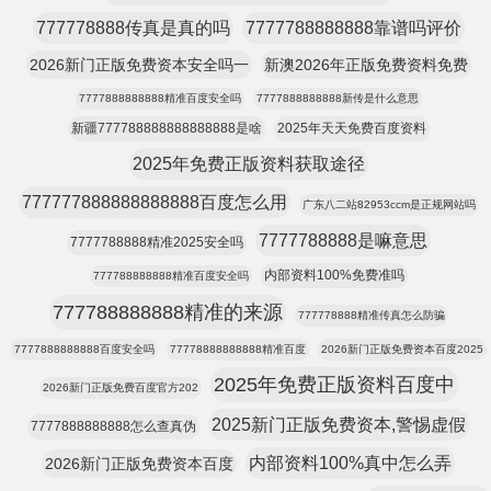
777778888传真是真的吗
7777788888888靠谱吗评价
2026新门正版免费资本安全吗一
新澳2026年正版免费资料免费
7777888888888精准百度安全吗
7777888888888新传是什么意思
新疆777788888888888888是啥
2025年天天免费百度资料
2025年免费正版资料获取途径
777777888888888888百度怎么用
广东八二站82953ccm是正规网站吗
7777788888是嘛意思
7777788888精准2025安全吗
内部资料100%免费准吗
777788888888精准百度安全吗
777788888888精准的来源
777778888精准传真怎么防骗
7777888888888百度安全吗
77778888888888精准百度
2026新门正版免费资本百度2025
2025年免费正版资料百度中
2026新门正版免费百度官方202
2025新门正版免费资本,警惕虚假
7777888888888怎么查真伪
内部资料100%真中怎么弄
2026新门正版免费资本百度