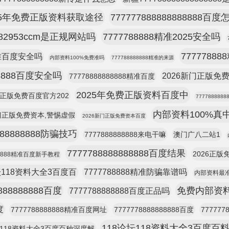
25年免费正版资料获取途径
777777888888888888百
2953ccm是正规网站吗
7777788888精准2025安全吗
777778
8精准百度安全吗
内部资料100%免费准吗
777788888888精准的来源
88888百度安全吗
2026新门正版免费
77778888888888精准百度
2025年免费正版资料百度中
门正版免费百度官方202
777788888
内部资料100%真
新门正版免费资本,警惕虚假
2026新门正版免费资本百度
888888888防骗技巧
7777888888888来电干嘛
澳门广八二站1
7777788888888888百度结果
2026正
888888精准百度新手教程
坛118资料大全3百度百
7777788888精准防骗靠谱吗
内部资料最准
8888888888百度
免费内部资料
7777788888888百度正品吗
度
7777788888888精准百度网址
7777778888888888百度
77777
118论坛118资料大全3百度百
坛118资料大全3百度百种深度解