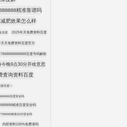
88888888精准靠谱吗
精准减肥效果怎么样
2025年天免费资料百度
全百度
6年天天免费资料百度官方
77888888888888百度号码解析
特今晚9点30分开啥意思
免费查询资料百度
更新百度一
88888888百度安全吗
88888888精准百度安全吗
77788888精准2025安全吗
内部资料100%免费准吗