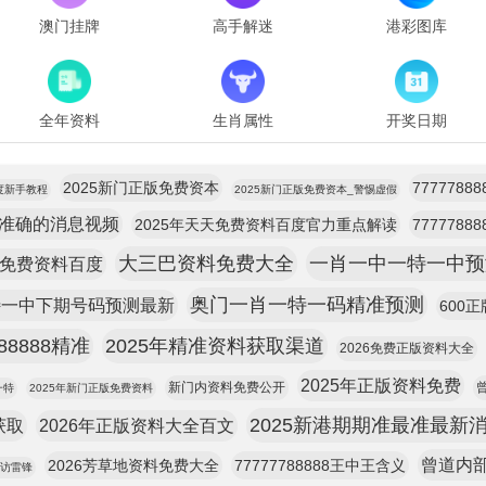
澳门挂牌
高手解迷
港彩图库
全年资料
生肖属性
开奖日期
2025新门正版免费资本
7777788
百度新手教程
2025新门正版免费资本_警惕虚假
的准确的消息视频
2025年天天免费资料百度官力重点解读
777778
大三巴资料免费大全
一肖一中一特一中预
版免费资料百度
奥门一肖一特一码精准预测
特一中下期号码预测最新
600
888888精准
2025年精准资料获取渠道
2026免费正版资料大全
2025年正版资料免费
新门内资料免费公开
一特
2025年新门正版免费资料
2025新港期期准最准最新
获取
2026年正版资料大全百文
曾道内
2026芳草地资料免费大全
77777788888王中王含义
访雷锋