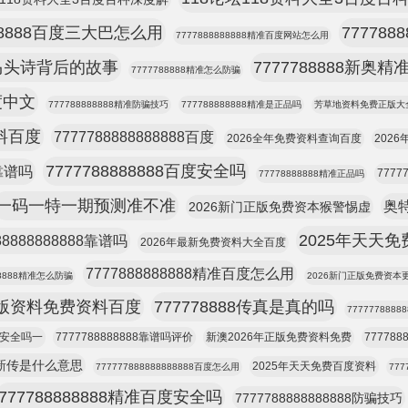
8888888百度三大巴怎么用
77778
7777888888888精准百度网站怎么用
W马头诗背后的故事
7777788888新奥
7777788888精准怎么防骗
度中文
777788888888精准防骗技巧
777788888888精准是正品吗
芳草地资料免费正版大
料百度
7777788888888888百度
2026全年免费资料查询百度
202
7777788888888百度安全吗
度靠谱吗
7777
77778888888精准正品吗
一码一特一期预测准不准
奥
2026新门正版免费资本猴警惕虚
2025年天天
888888888888靠谱吗
2026年最新免费资料大全百度
7777888888888精准百度怎么用
88888精准怎么防骗
2026新门正版免费资本
正版资料免费资料百度
777778888传真是真的吗
777777888
本安全吗一
7777788888888靠谱吗评价
新澳2026年正版免费资料免费
77778
888新传是什么意思
2025年天天免费百度资料
777777888888888888百度怎么用
77
777788888888精准百度安全吗
7777788888888888防骗技巧