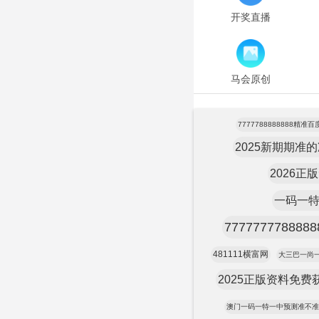
开奖直播
马会原创
7777788888888精准
2025新期期准
2026正
一码一
777777778888
481111横富网
大三巴一尚
2025正版资料免费
澳门一码一特一中预测准不准