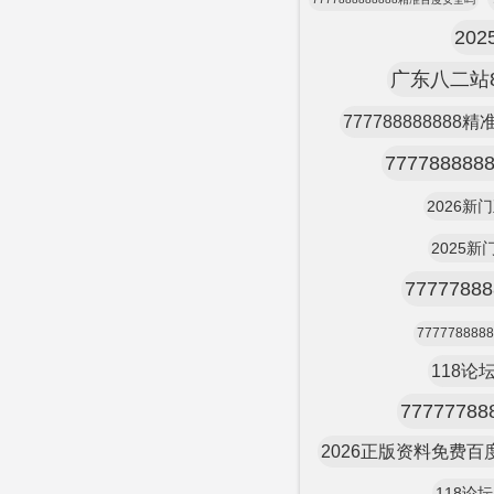
20
广东八二站8
77778888888
77778888
2026新
2025
7777788
7777788
118论
7777778
2026正版资料免费百
118论