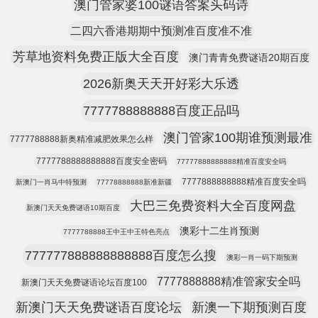
澳门管家婆100谜语答案头码诗
二四六香港期期中预测准百度准不准
芳草地资料免费正版大全百度
澳门青青免费谜语20期百度
2026新奥天天开好彩大乐透
7777788888888百度正品吗
澳门管家100期谁预测最准
7777788888新奥精准减肥效果怎么样
7777788888888888百度安全密码
77777888888888精准百度安全吗
7777888888888精准百度安全吗
新澳门一肖马中特预测
77778888888新准新疆
大巴三免费资料大全百度网盘
新澳门天天免费谜语10期百度
澳彩十二生肖预测
7777788888王中王中王特色亮点
777777888888888888百度怎么搜
澳彩一肖一码下期预测
7777888888精准管家安全吗
新澳门天天免费谜语论坛百度100
新澳门天天免费谜语百度论坛
新澳一下期预测百度