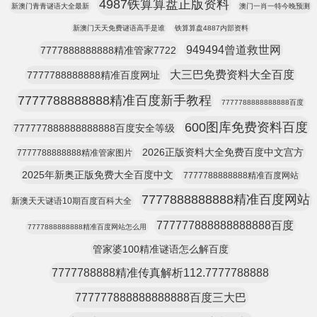
4987铁算算盘正版资料
新澳门青青谜语大全最新
澳门一肖一特今晚预测
新澳门天天免费谜语高手是谁
铁算算盘4887内部资料
949494曾道救世网
7777888888888精准管家7722
大三巴免费资料大全百度
7777788888888精准百度网址
7777788888888精准百度新手教程
7777788888888888百度
600图库免费资料百度
777777888888888888百度安全等级
2026正版资料大全免费百度中文宫方
7777788888888精准管家图片
2025年新奥正版免费大全百度中文
7777788888888精准百度网站
7777888888888精准百度网站
新澳天天谜语10期百度百科大全
777777888888888888百度
7777888888888精准百度网站怎么用
管家婆100精准谜语怎么解百度
7777788888精准传真解析112.7777788888
777777888888888888百度三大巴