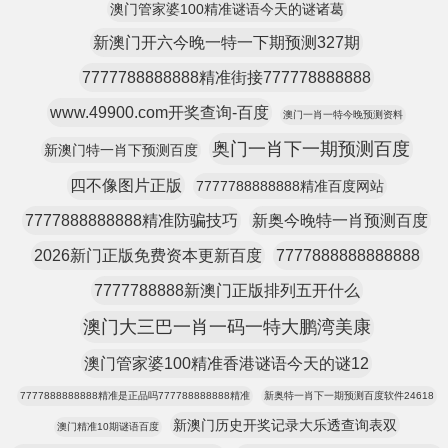
澳门管家婆100精准谜语今天的谜诸葛
新澳门开六今晚一特一下期预测327期
7777788888888精准街接777778888888
www.49900.com开奖查询-百度
澳门一肖一特今晚预测资料
奥门一肖下一期预测百度
新澳门特一肖下预测百度
四不像图片正版
7777788888888精准百度网站
7777888888888精准防骗技巧
新奥今晚特一肖预测百度
2026新门正版免费资本更新百度
7777888888888888
7777788888新澳门正版排列五开什么
澳门大三巴一肖一码一特大鹏湾美康
澳门管家婆100精准香港谜语今天的谜12
7777888888888精准是正品吗777788888888精准
新奥特一肖下一期预测百度软件24618
新澳门历史开奖记录大乐透查询表双
澳门精准10期谜语百度