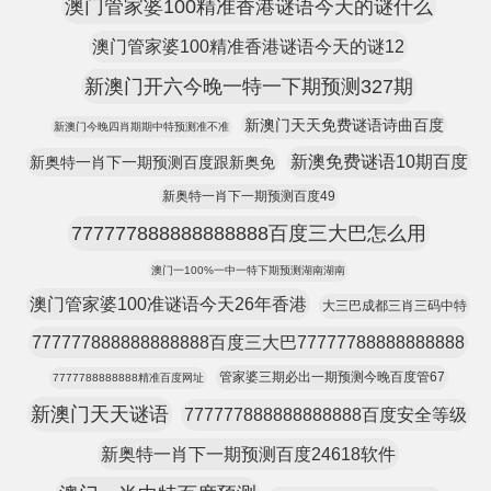
澳门管家婆100精准香港谜语今天的谜什么
澳门管家婆100精准香港谜语今天的谜12
新澳门开六今晚一特一下期预测327期
新澳门天天免费谜语诗曲百度
新澳门今晚四肖期期中特预测准不准
新澳免费谜语10期百度
新奥特一肖下一期预测百度跟新奥免
新奥特一肖下一期预测百度49
777777888888888888百度三大巴怎么用
澳门一100%一中一特下期预测湖南湖南
澳门管家婆100准谜语今天26年香港
大三巴成都三肖三码中特
777777888888888888百度三大巴77777788888888888
管家婆三期必出一期预测今晚百度管67
7777788888888精准百度网址
新澳门天天谜语
777777888888888888百度安全等级
新奥特一肖下一期预测百度24618软件