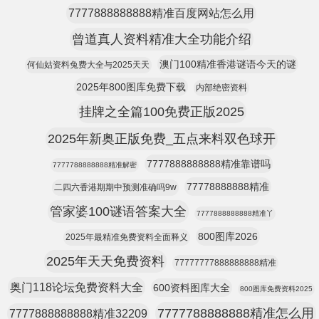
7777888888888精准百度网站怎么用
曾道真人资料精准大全功能介绍
澳门100精准香港谜语今天的谜
何仙姑资料兔费大全与2025天天
2025年800图库免费下载
内部绝密资料
挂牌之全篇100免费正版2025
2025年新奥正版免费_五点来料双色球开
7777888888888精准靠谱吗
7777788888888精准解密
77778888888精准
二四六香港期期中预测准确吗9w
管家婆100谜语答案大全
7777888888888精准丫
800图库2026
2025年最精准免费资料全面释义
2025年天天免费资料
77777777888888888精准
奥门118论坛免费资料大全
600资料图库大全
800图库免费资料2025
7777788888888精准怎么用
7777888888888精准32209