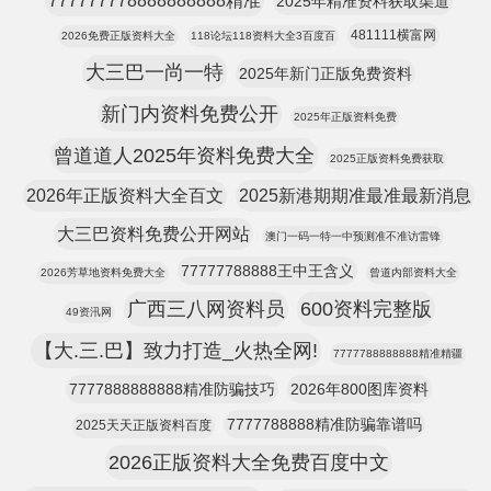
777777778888888888精准
2025年精准资料获取渠道
481111横富网
2026免费正版资料大全
118论坛118资料大全3百度百
大三巴一尚一特
2025年新门正版免费资料
新门内资料免费公开
2025年正版资料免费
曾道道人2025年资料免费大全
2025正版资料免费获取
2026年正版资料大全百文
2025新港期期准最准最新消息
大三巴资料免费公开网站
澳门一码一特一中预测准不准访雷锋
77777788888王中王含义
2026芳草地资料免费大全
曾道内部资料大全
广西三八网资料员
600资料完整版
49资汛网
【大.三.巴】致力打造_火热全网!
7777788888888精准精疆
7777888888888精准防骗技巧
2026年800图库资料
7777788888精准防骗靠谱吗
2025天天正版资料百度
2026正版资料大全免费百度中文