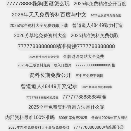
777778888跑狗图谜怎么玩
2025年免费精准公开百度
2026年天天免费资料百度与中文
2026正版资料免费百度
曾道道人48449致力打造
2025精准资料大全免费领取下载
2026芳草地免费资料大全
2025精准资料免费领取
7777788888888精准街接7777788888888
金牌谜语网站大全免费
2025精准资料大全免费
2025年正版资料免费下载入口图片
7777788888888888衔接
资料长期免费公开
三中三免费平码网
曾道道人48449开奖记录
2025新期期准的准确率
7777778888888精准
7777788888精准免传真
2025全年免费资料杳询方法是什么呢
内部资料最准100%准吗
600图库兔费2025
曾道道2026年官方网站
7777788888888精准新传剧
2025年精准免费资料大全最新免费领取