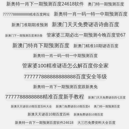
新奥特一肖下一期预测百度24618软件
奥门特一期预测百度
新奥特一肖一码一特一中期预测百度
7777788888888精准百度网址
新澳门天天免费谜语诗曲百度
新澳门准期期准预测
管家婆三期必出一期预测今晚百度管67
新澳门下一期预测百度潍坊鲁
新澳门特肖下期预测百度
新澳门精准10期谜语百度
新奥特一肖一码一特一中期预测百度
管家婆100精准谜语怎么解百度你全家
777777888888888888百度安全等级
新奥特一肖下一期预测百度跟新奥免
7777788888888精准百度新手教程
新澳门天天免费谜语四七百度
新澳天天谜语10期百度百科大全
新澳门免费谜语10期百度4
奥门特一期预测百度
新澳天天谜语10期百度百科
新澳免费谜语10期百度
新奥特一肖下一期预测百度软件24618
大三巴免费资料大全百度