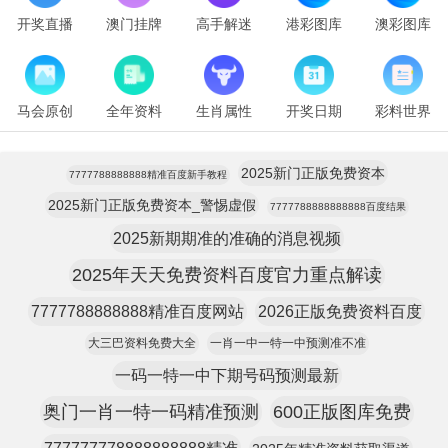
开奖直播
澳门挂牌
高手解迷
港彩图库
澳彩图库
马会原创
全年资料
生肖属性
开奖日期
彩料世界
2025新门正版免费资本
7777788888888精准百度新手教程
2025新门正版免费资本_警惕虚假
7777788888888888百度结果
2025新期期准的准确的消息视频
2025年天天免费资料百度官力重点解读
7777788888888精准百度网站
2026正版免费资料百度
大三巴资料免费大全
一肖一中一特一中预测准不准
一码一特一中下期号码预测最新
奥门一肖一特一码精准预测
600正版图库免费