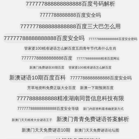
777777888888888888百度号码解析
7777788888888百度安全吗
777777888888888888百度三大巴怎么用
77777788888888888百度安全吗
7777788888888888百度安全密码
管家婆100精准谜语怎么解百度五四青年节代表什么生肖
77777788888888888百度
7777788888888精准百度网址
新澳门免费谜语30期百度
管家婆100精准谜语怎么解百度
新澳谜语10期百度百科
7777788888888888百度安全吗
芳草地资料免费正版大全百度
新澳一下期预测百度
7777888888888精准湖南同普信息科技有限
777777888888888888百度安全等级
新门内部资料最准确更新方式
新澳门青青免费谜语答案解析
新澳门天天精准大全谜语王子
新澳门天天免费谜语10期
新澳门天天免费谜语论坛图