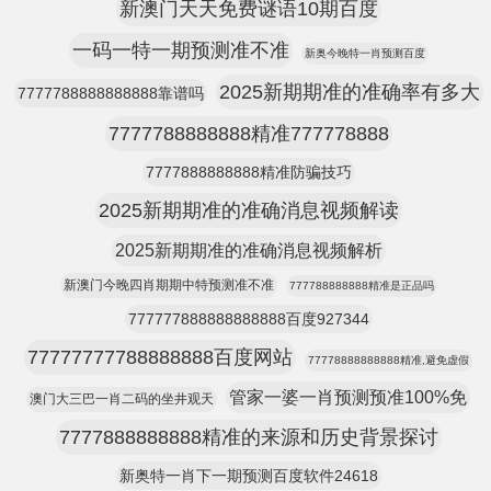
新澳门天天免费谜语10期百度
一码一特一期预测准不准
新奥今晚特一肖预测百度
2025新期期准的准确率有多大
7777788888888888靠谱吗
7777788888888精准777778888
7777888888888精准防骗技巧
2025新期期准的准确消息视频解读
2025新期期准的准确消息视频解析
新澳门今晚四肖期期中特预测准不准
777788888888精准是正品吗
777777888888888888百度927344
77777777788888888百度网站
77778888888888精准,避免虚假
管家一婆一肖预测预准100%免
澳门大三巴一肖二码的坐井观天
7777888888888精准的来源和历史背景探讨
新奥特一肖下一期预测百度软件24618