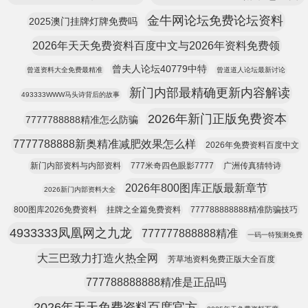
金牛网论坛免费论坛资料
2025澳门挂牌灯牌免费吗
2026年天天免费资料百度中文与2026年资料免费领
曾夫人论坛40779中特
曾道资料大全免费最精准
曾道道人论坛最新讨论
新门内部最精确更新内容解读
493333WWW马头诗背后的故事
2026年新门正版免费资本
7777788888精准怎么防骗
7777788888新奥精准减肥效果怎么样
2026年免费资料百度中文
新门内部资料与内部资料
777米奇四色眼影7777
广洲传真猜特诗
2026年800图库正版最新章节
2026新门内部资料大全
800图库2026免费资料
挂牌之全篇免费资料
777788888888精准防骗技巧
4933333凤凰网之九龙
777777888888精准
一码一特预测免费
大三巴致力打造火热全网
芳草地资料免费正版大全百度
777788888888精准是正品吗
2026年天天免费资料百度官方