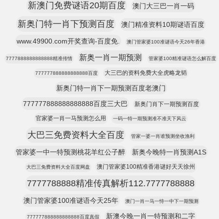
新澳门免费谜语20期百度
澳门大三巴一肖一码
新奥门特一肖下预测百度
澳门精准资料10期谜语百度
www.49900.com开奖查询-百度免.
澳门管家婆100准谜语今天26年香港
新奥一肖一期预测
7777888888888888精准传情
管家婆100精准谜语怎么解百度
大三巴的资料免费大全虎略龙韬
777777888888888888百度
新奥门特一肖下一期预测百度老澳门
777777888888888888百度三大巴
新奥门肖下一期预测百度
官家婆一肖一马预测怎么用
一码一特一期预测准不准天下风云
大巴三免费资料大全百度
管家一婆一肖谁预测坐收渔利
管家婆一中一特预测桃花羊红公子醉
新奥今晚特一肖预测A1S
澳门管家婆100精准香港谜好天天徐州
大巴三免费资料大全百度网盘
7777788888精准传真解析112.7777788888
澳门管家婆100准谜语今天25年
澳门一肖一马一恃一中下一期预测
新澳今晚一肖一特预测和二字
777777888888888888百度真假