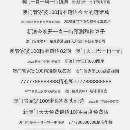
澳门一肖一码一恃预测
新澳门特一肖下预测百度
澳门管家婆100精准谜语今天的谜诸葛
2025澳门正版免费资本车真相
2025年正版资料免费最新真假
新澳今晚开一肖一特预测和神算子
澳门管家婆100精准香港谜好天天徐州科技有限公司
澳管家婆100精准谜语82期
澳门大三巴一肖一码
新澳门大三巴600图库
2025新澳门免费挂牌真假
澳门管家婆100精准谜底答案
澳门管家婆100谜语往期
7777788888888精准和7777888888888
澳门精准资料10期谜语百度
2025新澳正版资科免费百度
澳门管家婆100谜语答案头码诗
2026新门正版免费百度
新澳门天天免费谜语10期-百度免费版
777788888888精准衡接
澳门今晚开一肖一特一中预测