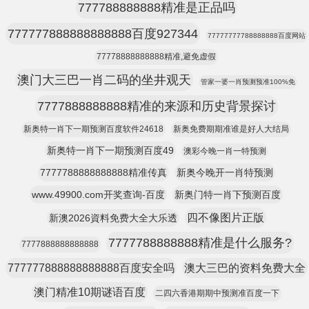
777788888888精准是正品吗
777777888888888888百度927344
77777777788888888百度网站
77778888888888精准,避免虚假
澳门大三巴一肖二码的坐井观天
管家一婆一肖预测预准100%免
7777888888888精准的来源和历史背景探讨
新奥特一肖下一期预测百度软件24618
新奥免费期期准谁是好人大结局
新奥特一肖下一期预测百度49
澳彩今晚一肖一特预测
7777788888888888精准传真
新奥今晚开一肖特预测
www.49900.com开奖查询-百度
新奥门特一肖下预测百度
四不像图片正版
新澳2026資料免费大全大乐透
7777788888888精准是什么服务?
7777888888888888
777777888888888888百度安全吗
澳大三巴的资料免费大全
澳门精准10期谜语百度
二四六香港期期中预测准百度一下