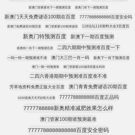
新澳门管家婆肖下一期预测百度
新奥门肖下一期预测百度
新澳门天天免费谜语100期在百度
7777888888888百度安全吗
118论坛118资料大全3百度百
新澳门免费谜语30期百度
澳门管家婆100精准谜语
新奥门特预测百度
新澳下一期百度预测
二四六期期中预测准百度一下
新奥特一肖下一期预测百度
澳门大三巴一肖一码
一码一特一期预测准不准
新奥下一肖下预测百度
澳门一期一特预测准
澳门管家婆100谜语答案头码诗
二四六香港期期中预测准百度准不准
澳门青青免费谜语20期百度
芳草地资料免费正版大全百度
7777788888888百度正品吗
2026新奥天天开好彩大乐透
7777788888新奥精准减肥效果怎么样
澳门管家100期谁预测最准
7777788888888888百度安全密码