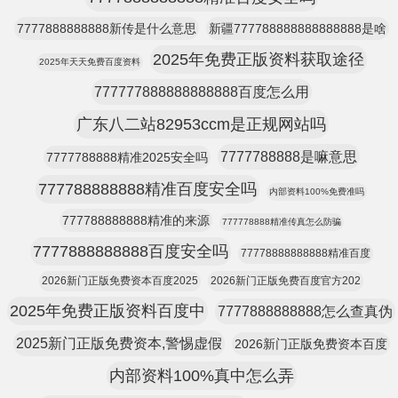
7777888888888新传是什么意思
新疆777788888888888888是啥
2025年免费正版资料获取途径
2025年天天免费百度资料
777777888888888888百度怎么用
广东八二站82953ccm是正规网站吗
7777788888是嘛意思
7777788888精准2025安全吗
777788888888精准百度安全吗
内部资料100%免费准吗
777788888888精准的来源
777778888精准传真怎么防骗
7777888888888百度安全吗
77778888888888精准百度
2026新门正版免费资本百度2025
2026新门正版免费百度官方202
2025年免费正版资料百度中
7777888888888怎么查真伪
2025新门正版免费资本,警惕虚假
2026新门正版免费资本百度
内部资料100%真中怎么弄