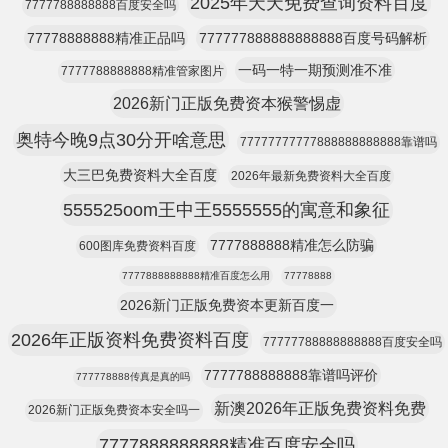
2025年天天免费查询资料百度
7777788888888百度安全吗
77778888888精准正品吗
777777888888888888百度号码解析
一码一特一期预测准不准
7777788888888精准管家图片
2026新门正版免费资本猴警惕虚
奥特今晚9点30分开啥意思
77777777777888888888888靠谱吗
大三巴免费资料大全百度
2026年最新免费资料大全百度
555525oom王中王5555555的寓意和象征
7777888888精准怎么防骗
600图库免费资料百度
7777888888888精准百度怎么用
77778888
2026新门正版免费资本更新百度一
2026年正版资料免费资料百度
77777788888888888百度安全吗
7777788888888靠谱吗评价
777778888传真是真的吗
新澳2026年正版免费资料免费
2026新门正版免费资本安全吗一
7777888888888精准百度安全吗