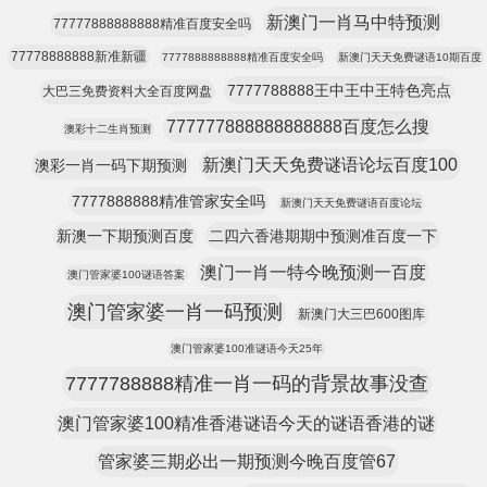
新澳门一肖马中特预测
77777888888888精准百度安全吗
77778888888新准新疆
7777888888888精准百度安全吗
新澳门天天免费谜语10期百度
7777788888王中王中王特色亮点
大巴三免费资料大全百度网盘
777777888888888888百度怎么搜
澳彩十二生肖预测
新澳门天天免费谜语论坛百度100
澳彩一肖一码下期预测
7777888888精准管家安全吗
新澳门天天免费谜语百度论坛
新澳一下期预测百度
二四六香港期期中预测准百度一下
澳门一肖一特今晚预测一百度
澳门管家婆100谜语答案
澳门管家婆一肖一码预测
新澳门大三巴600图库
澳门管家婆100准谜语今天25年
7777788888精准一肖一码的背景故事没查
澳门管家婆100精准香港谜语今天的谜语香港的谜
管家婆三期必出一期预测今晚百度管67