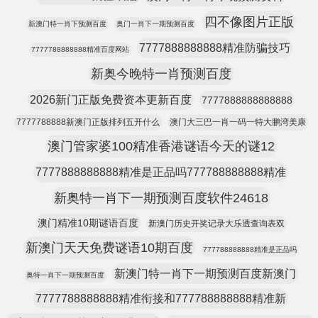
四不像图片正版
新澳门特一肖下预测百度
奥门一肖下一期预测百度
7777888888888精准防骗技巧
7777788888888精准百度网站
新奥今晚特一肖预测百度
2026新门正版免费资本更新百度
7777888888888888
7777788888新澳门正版排列五开什么
澳门大三巴一肖一码一特大鹏湾美康
澳门管家婆100精准香港谜语今天的谜12
7777888888888精准是正品吗777788888888精准
新奥特一肖下一期预测百度软件24618
澳门精准10期谜语百度
新澳门历史开奖记录大乐透查询表双
新澳门天天免费谜语10期百度
777788888888精准是正品吗
新澳门特一肖下一期预测百度新澳门
奥特一肖下一期预测百度
7777788888888精准衔接和777788888888精准新