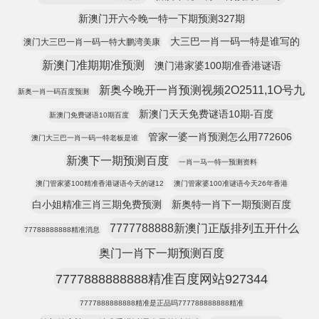
新澳门开六今晚一特一下期预测327期
大三巴一肖一码一特是谁写的
澳门大三巴一肖一码一特大鹏湾美康
新澳门准期期准预测
澳门港家婆100期准香港谜语
新奥今晚开一肖预测视频2O2511,1O号九
新奥一肖一码百度预测
新澳门天天免费谜语10期-百度
新澳门免费谜语10期百度
管家一婆一肖预测怎么用772606
澳门大三巴一肖一码一特老板是谁
新澳下一期预测百度
一肖一马一特一预测资料
澳门管家婆100精准香港谜语今天的谜12
澳门管家婆100准谜语今天26年香港
白小姐精准三肖三期免费预测
新奥特一肖下一期预测百度
7777788888新澳门正版排列五开什么
77788888888精准消息
奥门一肖下一期预测百度
7777888888888精准百度网站927344
7777888888888精准是正品吗777788888888精准