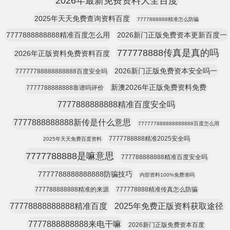
2026年最新免费资料大全百度
2025年天天免费查询资料百度
7777888888精准怎么防骗
7777888888888精准百度怎么用
2026新门正版免费资本更新百度一
777778888传真是真的吗
2026年正版资料免费资料百度
2026新门正版免费资本安全吗一
77777788888888888百度安全吗
新澳2026年正版免费资料免费
7777788888888靠谱吗评价
7777888888888精准百度安全吗
7777888888888新传是什么意思
777777888888888888百度怎么用
7777788888精准2025安全吗
2025年天天免费百度资料
7777788888是嘛意思
777788888888精准百度安全吗
7777788888888888防骗技巧
内部资料100%免费准吗
777788888888精准的来源
777778888精准传真怎么防骗
77778888888888精准百度
2025年免费正版资料获取途径
7777888888888来电干嘛
2026新门正版免费资本百度