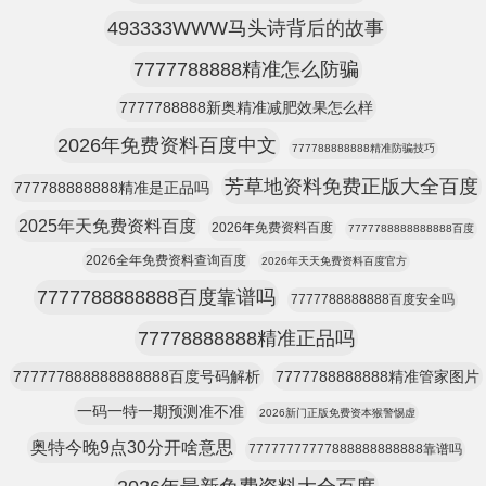
493333WWW马头诗背后的故事
7777788888精准怎么防骗
7777788888新奥精准减肥效果怎么样
2026年免费资料百度中文
777788888888精准防骗技巧
芳草地资料免费正版大全百度
777788888888精准是正品吗
2025年天免费资料百度
2026年免费资料百度
7777788888888888百度
2026全年免费资料查询百度
2026年天天免费资料百度官方
7777788888888百度靠谱吗
7777788888888百度安全吗
77778888888精准正品吗
777777888888888888百度号码解析
7777788888888精准管家图片
一码一特一期预测准不准
2026新门正版免费资本猴警惕虚
奥特今晚9点30分开啥意思
77777777777888888888888靠谱吗