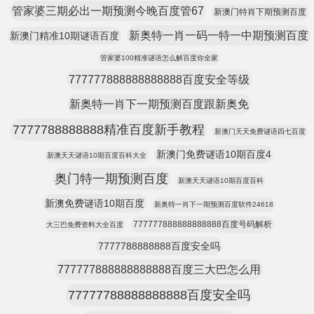
管家婆三期必出一期预测今晚百度管67
新澳门特肖下期预测百度
新奥特一肖一码一特一中期预测百度
新澳门精准10期谜语百度
管家婆100精准谜语怎么解百度你全家
777777888888888888百度安全等级
新奥特一肖下一期预测百度跟新奥免
7777788888888精准百度新手教程
新澳门天天免费谜语四七百度
新澳门免费谜语10期百度4
新澳天天谜语10期百度百科大全
奥门特一期预测百度
新澳天天谜语10期百度百科
新澳免费谜语10期百度
新奥特一肖下一期预测百度软件24618
777777888888888888百度号码解析
大三巴免费资料大全百度
7777788888888百度安全吗
777777888888888888百度三大巴怎么用
77777788888888888百度安全吗