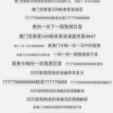
澳门管家婆100精准香港谜语今天的谜什么
新澳门一肖马中特预测
澳门管家婆100精准香港谜语
7777788888888精准街接777778888888
奥特一肖下一期预测百度
澳门管家婆100精准香港谜题答案9947
新澳门今晚一肖一马中特预测
澳门一肖一特今晚预测资料
一码一特一期预测准不准
新澳门天天免费谜语10期百度
新奥今晚特一肖预测百度
7777788888888888靠谱吗
2025新期期准的准确率有多大
7777788888888精准777778888
7777888888888精准防骗技巧
2025新期期准的准确消息视频解读
2025新期期准的准确消息视频解析
新澳门今晚四肖期期中特预测准不准