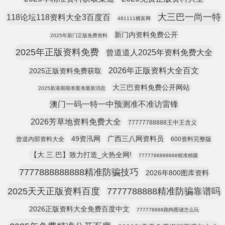
大三巴一尚一特
118论坛118资料大全3百度百
481111横富网
新门内资料免费公开
2025年新门正版免费资料
2025年正版资料免费
曾道道人2025年资料免费大全
2026年正版资料大全百文
2025正版资料免费获取
大三巴资料免费公开网站
2025新港期期准最准最新消息
澳门一码一特一中预测准不准访雷锋
2026芳草地资料免费大全
77777788888王中王含义
49资汛网
广西三八网资料员
曾道内部资料大全
600资料完整版
【大.三.巴】致力打造_火热全网!
7777788888888精准精疆
7777888888888精准防骗技巧
2026年800图库资料
2025天天正版资料百度
7777788888精准防骗靠谱吗
2026正版资料大全免费百度中文
777778888跑狗图谜怎么玩