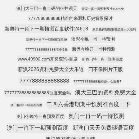
澳门大三巴一肖二码的坐井观天
管家一婆一肖预测预准100%免
7777888888888精准的来源和历史背景探讨
新奥特一肖下一期预测百度软件24618
新奥免费期期准谁是好人大结局
澳彩今晚一肖一特预测
新奥特一肖下一期预测百度49
新奥今晚开一肖特预测
7777788888888888精准传真
www.49900.com开奖查询-百度
新奥门特一肖下预测百度
新澳2026資料免费大全大乐透
四不像图片正版
7777888888888888
7777788888888精准是什么服务?
澳大三巴的资料免费大全
777777888888888888百度安全吗
二四六香港期期中预测准百度一下
澳门精准10期谜语百度
奥门一肖一码一恃预测
奥门今晚特一肖预测百度
澳门一肖下一期预测百度
新澳门天天免费谜语百度