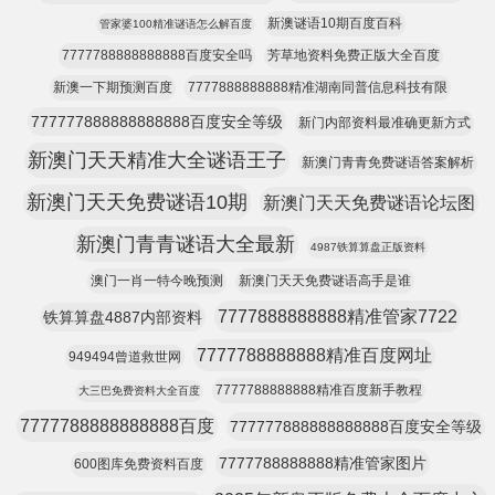
新澳谜语10期百度百科
管家婆100精准谜语怎么解百度
7777788888888888百度安全吗
芳草地资料免费正版大全百度
新澳一下期预测百度
7777888888888精准湖南同普信息科技有限
777777888888888888百度安全等级
新门内部资料最准确更新方式
新澳门天天精准大全谜语王子
新澳门青青免费谜语答案解析
新澳门天天免费谜语10期
新澳门天天免费谜语论坛图
新澳门青青谜语大全最新
4987铁算算盘正版资料
澳门一肖一特今晚预测
新澳门天天免费谜语高手是谁
7777888888888精准管家7722
铁算算盘4887内部资料
7777788888888精准百度网址
949494曾道救世网
7777788888888精准百度新手教程
大三巴免费资料大全百度
7777788888888888百度
777777888888888888百度安全等级
7777788888888精准管家图片
600图库免费资料百度