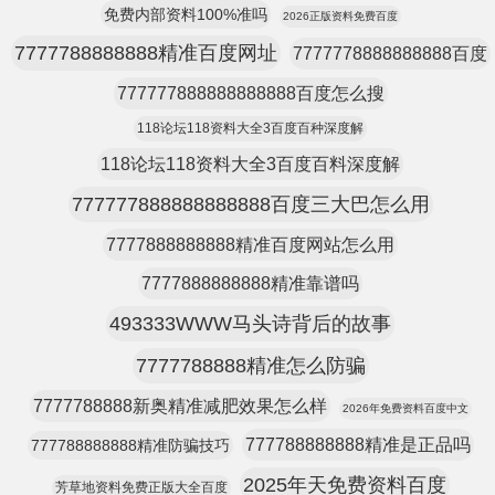
免费内部资料100%准吗
2026正版资料免费百度
7777788888888精准百度网址
7777778888888888百度
777777888888888888百度怎么搜
118论坛118资料大全3百度百种深度解
118论坛118资料大全3百度百料深度解
777777888888888888百度三大巴怎么用
7777888888888精准百度网站怎么用
7777888888888精准靠谱吗
493333WWW马头诗背后的故事
7777788888精准怎么防骗
7777788888新奥精准减肥效果怎么样
2026年免费资料百度中文
777788888888精准是正品吗
777788888888精准防骗技巧
2025年天免费资料百度
芳草地资料免费正版大全百度