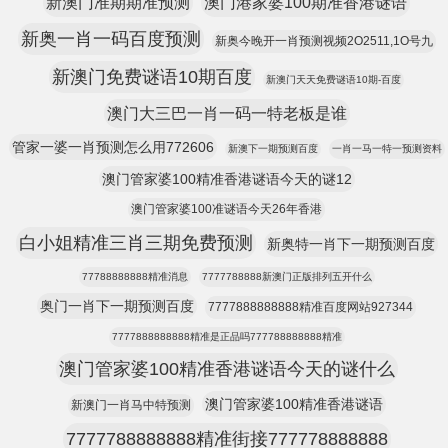
新澳门准期期准预测
澳门港家婆100期准香港谜语
新奥一肖一码百度预测
新奥今晚开一肖预测视频2O2511,1O号九
新澳门免费谜语10期百度
新澳门天天免费谜语10期-百度
澳门大三巴一肖一码一特老板是谁
管家一婆一肖预测怎么用772606
新澳下一期预测百度
一肖一马一特一预测资料
澳门管家婆100精准香港谜语今天的谜12
澳门管家婆100准谜语今天26年香港
白小姐精准三肖三期免费预测
新奥特一肖下一期预测百度
77788888888精准消息
7777788888新澳门正版排列五开什么
奥门一肖下一期预测百度
7777888888888精准百度网站927344
7777888888888精准是正品吗777788888888精准
澳门管家婆100精准香港谜语今天的谜什么
澳门管家婆100精准香港谜语
新澳门一肖马中特预测
7777788888888精准街接777778888888