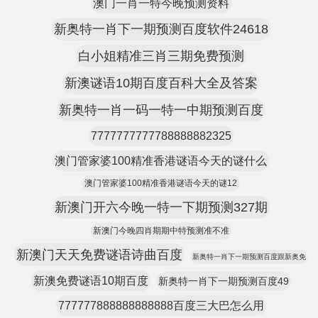
澳门一肖一特今晚预测资料
新奥特一肖下一期预测百度软件24618
白小姐精准三肖三期免费预测
新澳谜语10期百度百科大全及答案
新奥特一肖一码一特一中期预测百度
7777777777788888882325
澳门管家婆100精准香港谜语今天的谜什么
澳门管家婆100精准香港谜语今天的谜12
新澳门开六今晚一特一下期预测327期
新澳门今晚四肖期期中特预测准不准
新澳门天天免费谜语诗曲百度
新奥特一肖下一期预测百度跟新奥免
新澳免费谜语10期百度
新奥特一肖下一期预测百度49
777777888888888888百度三大巴怎么用