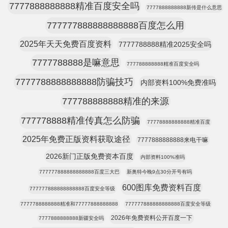
7777888888888精准百度安全吗
7777888888888新传是什么意思
777777888888888888百度怎么用
2025年天天免费百度资料
7777788888精准2025安全吗
7777788888是嘛意思
777788888888精准百度安全吗
7777788888888888防骗技巧
内部资料100%免费准吗
777788888888精准的来源
777778888精准传真怎么防骗
77778888888888精准百度
2025年免费正版资料获取途径
7777888888888来电干嘛
2026新门正版免费资本百度
内部资料100%准吗
777777888888888888百度三大巴
新奥特今晚9点30分开号有吗
600图库免费资料百度
777777888888888888百度安全等级
7777788888888精准和77777888888888
777777888888888888百度安全等级
2026年免费资料公开百度一下
7777888888888新疆安全吗