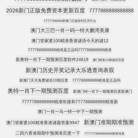
2026新门正版免费资本更新百度
7777888888888888
7777788888新澳门正版排列五开什么
澳门大三巴一肖一码一特大鹏湾美康
澳门管家婆100精准香港谜语今天的谜12
7777888888888精准是正品吗777788888888精准
新奥特一肖下一期预测百度软件24618
澳门精准10期谜语百度
新澳门历史开奖记录大乐透查询表双
新澳门天天免费谜语10期百度
777788888888精准是正品吗
奥特一肖下一期预测百度
新澳门特一肖下一期预测百度新澳门
7777788888888精准衔接和777788888888精准新
澳门一肖一马一恃一中下一期预测
新澳门准期期准预测
澳门管家婆100精准香港谜题答案9947
二四六香港期期中预测准百度一下
777777888888888精准传真